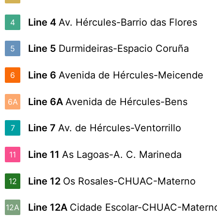
Line 4
Av. Hércules-Barrio das Flores
4
Line 5
Durmideiras-Espacio Coruña
5
Line 6
Avenida de Hércules-Meicende
6
Line 6A
Avenida de Hércules-Bens
6A
Line 7
Av. de Hércules-Ventorrillo
7
Line 11
As Lagoas-A. C. Marineda
11
Line 12
Os Rosales-CHUAC-Materno
12
Line 12A
Cidade Escolar-CHUAC-Matern
12A