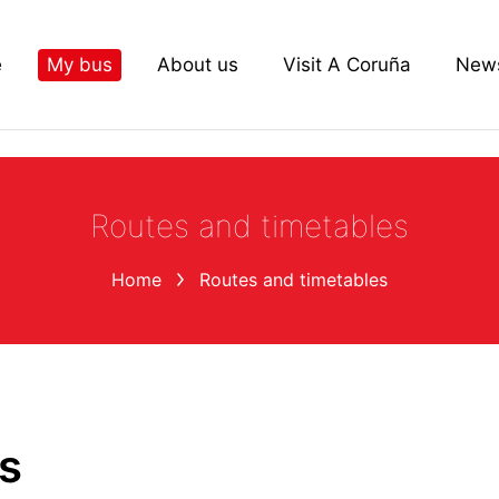
e
My bus
About us
Visit A Coruña
New
Routes and timetables
Home
Routes and timetables
s