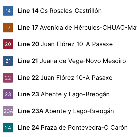
Line 14
Os Rosales-Castrillón
14
Line 17
Avenida de Hércules-CHUAC-Ma
17
Line 20
Juan Flórez 10-A Pasaxe
20
Line 21
Juana de Vega-Novo Mesoiro
21
Line 22
Juan Flórez 10-A Pasaxe
22
Line 23
Abente y Lago-Breogán
23
Line 23A
Abente y Lago-Breogán
23A
Line 24
Praza de Pontevedra-O Carón
24