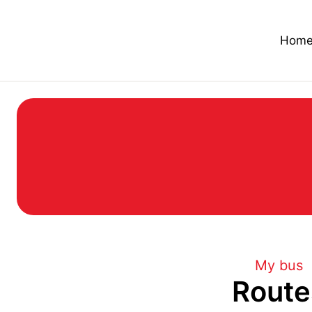
Hom
You are here:
My bus
Route